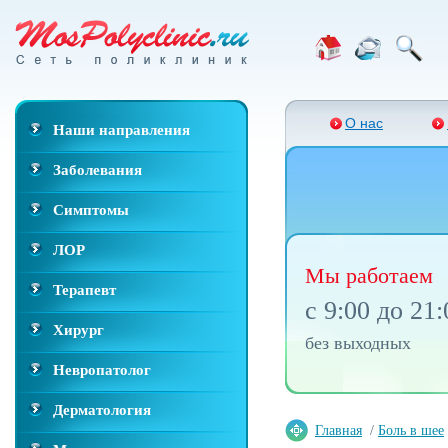
О нас
Наши направления
Заболевания
Симптомы
ЛОР
Мы работаем
Терапевт
с 9:00 до 21:
Хирург
без выходных
Невропатолог
Дерматология
Главная
/
Боль в шее