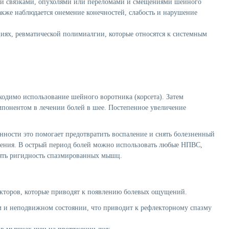
 связками, опухолями или переломами и смещениями шейного
кже наблюдается онемение конечностей, слабость и нарушение
иях
,
ревматической полимиалгии
, которые относятся к системным
ходимо использование шейного воротника (корсета). Затем
мпонентом в лечении болей в шее. Постепенное увеличение
нности это помогает предотвратить воспаление и снять болезненный
овения. В острый период болей можно использовать любые НПВС,
нять ригидность спазмированных мышц.
акторов, которые приводят к появлению болевых ощущений.
ом и неподвижном состоянии, что приводит к рефлекторному спазму