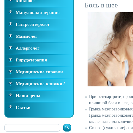
Миколог
Боль в шее
Мануальная терапия
Гастроэнтеролог
Маммолог
Аллерголог
Гирудотерапия
Медицинские справки
(справки для ГАИ, справки в
Медицинские книжки /
бассейн, справки на оружие
мед книжки
Наши цены
При
остеоартрите
, прои
и др.)
причиной боли в шее, е
Статьи
Грыжа межпозвонковых
Грыжа межпозвонкового 
мышечная сила конечно
Стеноз
(суживание) спи