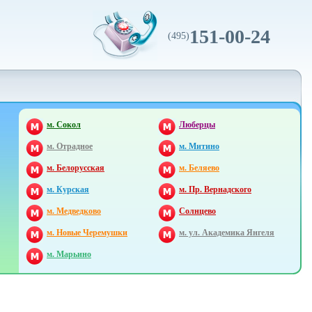
151-00-24
(495)
м. Сокол
Люберцы
м. Отрадное
м. Митино
м. Белорусская
м. Беляево
м. Курская
м. Пр. Вернадского
м. Медведково
Солнцево
м. Новые Черемушки
м. ул. Академика Янгеля
м. Марьино