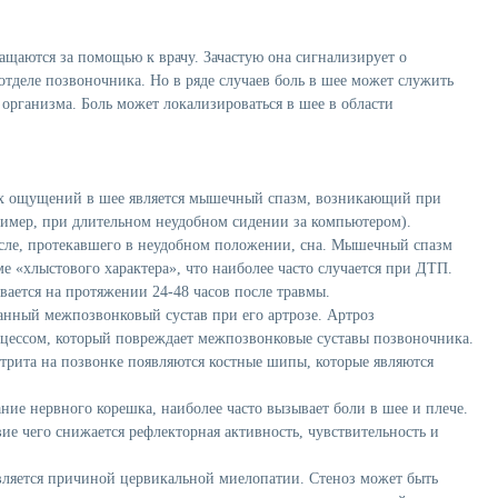
ащаются за помощью к врачу. Зачастую она сигнализирует о
тделе позвоночника. Но в ряде случаев боль в шее может служить
организма. Боль может локализироваться в шее в области
х ощущений в шее является
мышечный спазм
, возникающий при
имер, при длительном неудобном сидении за компьютером).
сле, протекавшего в неудобном положении, сна. Мышечный спазм
е «хлыстового характера», что наиболее часто случается при ДТП.
ается на протяжении 24-48 часов после травмы.
ванный межпозвонковый сустав при его
артрозе
. Артроз
оцессом, который повреждает межпозвонковые суставы позвоночника.
ртрита на позвонке появляются костные шипы, которые являются
ие нервного корешка, наиболее часто вызывает боли в шее и плече.
е чего снижается рефлекторная активность, чувствительность и
является причиной цервикальной миелопатии. Стеноз может быть