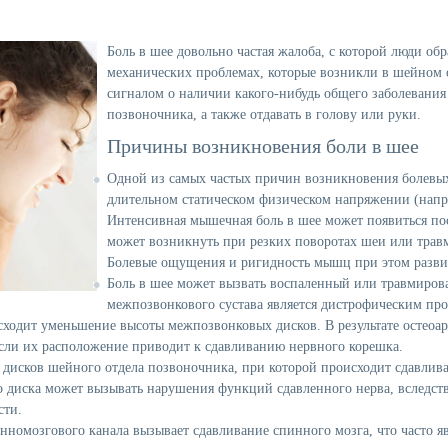
Боль в шее
довольно частая жалоба, с которой люди обр
механических проблемах, которые возникли в шейном о
сигналом о наличии какого-нибудь общего заболевания 
позвоночника, а также отдавать в голову или руки.
Причины возникновения боли в шее
Одной из самых частых причин возникновения болевы
длительном статическом физическом напряжении (напр
Интенсивная мышечная боль в шее может появиться по
может возникнуть при резких поворотах шеи или травм
Болевые ощущения и ригидность мышц при этом развив
Боль в шее может вызвать воспаленный или травмиро
межпозвонкового сустава является дистрофическим пр
сходит уменьшение высоты межпозвонковых дисков. В результате остеоа
сли их расположение приводит к сдавливанию нервного корешка.
 дисков
шейного отдела позвоночника, при которой происходит сдавливан
диска может вызывать нарушения функций сдавленного нерва, вследстви
сти.
нномозгового канала вызывает сдавливание спинного мозга, что часто 