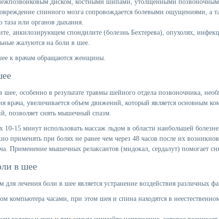
ежпозвонковым диском, костными шипами, утолщенными позвоночными
овреждение спинного мозга сопровождается болевыми ощущениями, а та
 таза или органов дыхания.
ите
,
анкилозирующем спондилите (болезнь Бехтерева)
,
опухолях
,
инфекц
льные жалуются на боли в шее.
 шее к врачам обращаются женщины
.
шее
в шее, особенно в результате травмы шейного отдела позвоночника, необ
ия врача, увеличивается объем движений, который является основным ко
й, позволяет снять мышечный спазм.
 10-15 минут использовать массаж льдом в области наибольшей болезне
о применять при болях не ранее чем через 48 часов после их возникн
ача. Применение мышечных релаксантов (мидокал, сердалут) помогает с
ли в шее
для лечения боли в шее является устранение воздействия различных ф
ом компьютера часами, при этом шея и спина находятся в неестественн