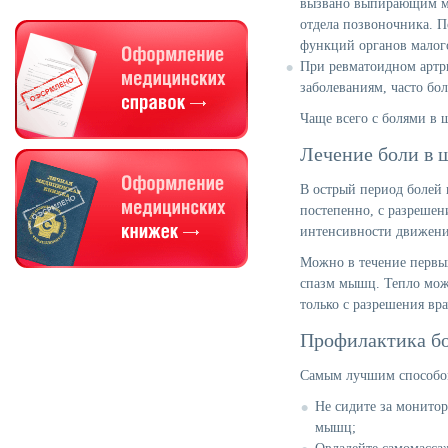
вызвано выпирающим м
отдела позвоночника. П
функций органов малого
При
ревматоидном артр
заболеваниям, часто бо
Чаще всего с болями в
Лечение боли в 
В острый период болей 
постепенно, с разрешен
интенсивности движени
Можно в течение первых
спазм мышц. Тепло можн
только с разрешения вр
Профилактика бо
Самым лучшим способом 
Не сидите за монитор
мышц;